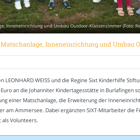
e, Inneneinrichtung und Umbau Outdoor-Klassenzimmer (Foto: Regi
: Matschanlage, Inneneinrichtung und Umbau 
ichten LEONHARD WEISS und die Regine Sixt Kinderhilfe S
uro an die Johanniter Kindertagesstätte in Burlafingen s
ng einer Matschanlage, die Erweiterung der Inneneinric
r am Ammersee. Dabei ergänzten SIXT-Mitarbeiter die Fö
 als Volunteers.