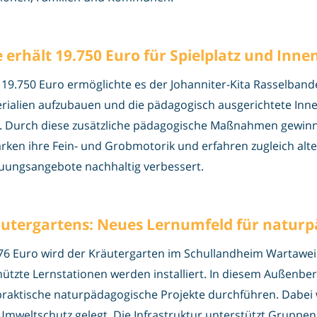
 erhält 19.750 Euro für Spielplatz und Inn
 19.750 Euro ermöglichte es der Johanniter-Kita Rasselband
erialien aufzubauen und die pädagogisch ausgerichtete In
 Durch diese zusätzliche pädagogische Maßnahmen gewinne
tärken ihre Fein- und Grobmotorik und erfahren zugleich alt
euungsangebote nachhaltig verbessert.
utergartens: Neues Lernumfeld für naturp
 Euro wird der Kräutergarten im Schullandheim Wartaweil
ützte Lernstationen werden installiert. In diesem Außenbe
aktische naturpädagogische Projekte durchführen. Dabei
weltschutz gelegt. Die Infrastruktur unterstützt Gruppena