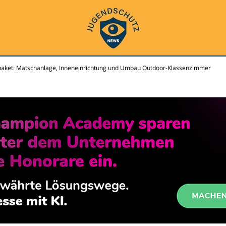
paket: Matschanlage, Inneneinrichtung und Umbau Outdoor-Klassenzimmer
s.de