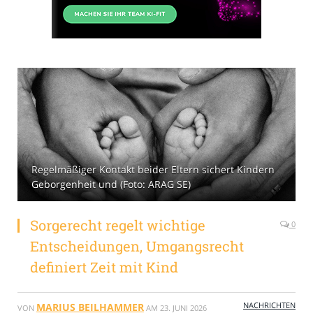
Regelmäßiger Kontakt beider Eltern sichert Kindern
Geborgenheit und (Foto: ARAG SE)
Sorgerecht regelt wichtige
0
Entscheidungen, Umgangsrecht
definiert Zeit mit Kind
NACHRICHTEN
MARIUS BEILHAMMER
VON
AM
23. JUNI 2026