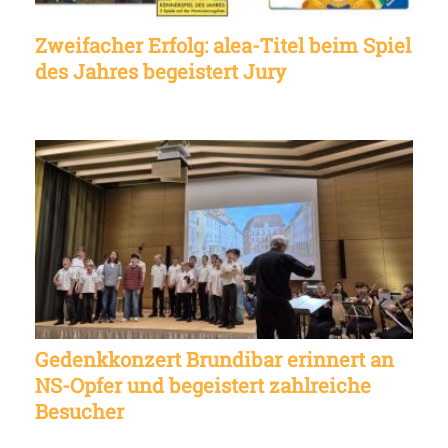
Zweifacher Erfolg: alea-Titel beim Spiel
des Jahres begeistert Jury
Gedenkkonzert Brundibar erinnert an
NS-Opfer und begeistert zahlreiche
Besucher