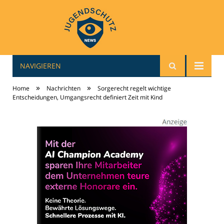
NAVIGIEREN
jugendschutz-news.de
»
»
Home
Nachrichten
Sorgerecht regelt wichtige
Entscheidungen, Umgangsrecht definiert Zeit mit Kind