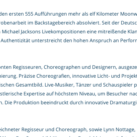
 den ersten 555 Aufführungen mehr als elf Kilometer Moonw
obenarbeit im Backstagebereich absolviert. Seit der Deut
 Michael Jacksons Livekompositionen eine mitreißende Kla
 Authentizität unterstreicht den hohen Anspruch an Perfor
rönten Regisseuren, Choreographen und Designern, ausgezei
ierung. Präzise Choreografien, innovative Licht- und Projek
chen Gesamtbild. Live-Musiker, Tänzer und Schauspieler 
nstlerische Expertise auf höchstem Niveau, um Besucher na
. Die Produktion beeindruckt durch innovative Dramaturgi
chneter Regisseur und Choreograph, sowie Lynn Nottage, Pu