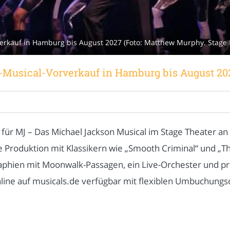
verkauf in Hamburg bis August 2027 (Foto: Matthew Murphy. Stage 
-Musical-Vorverkauf in Hamburg bis August 20
für MJ – Das Michael Jackson Musical im Stage Theater a
e Produktion mit Klassikern wie „Smooth Criminal“ und „Th
phien mit Moonwalk-Passagen, ein Live-Orchester und pr
line auf musicals.de verfügbar mit flexiblen Umbuchungso