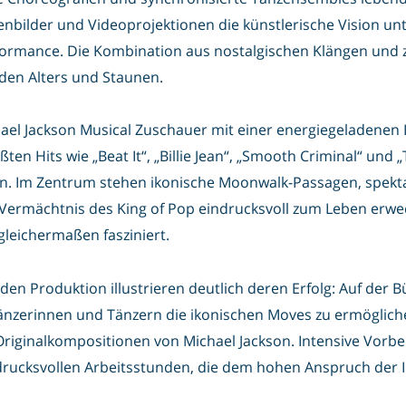
bilder und Videoprojektionen die künstlerische Vision unte
ormance. Die Kombination aus nostalgischen Klängen und 
eden Alters und Staunen.
ael Jackson Musical Zuschauer mit einer energiegeladenen I
ten Hits wie „Beat It“, „Billie Jean“, „Smooth Criminal“ und 
n. Im Zentrum stehen ikonische Moonwalk-Passagen, spekt
 Vermächtnis des King of Pop eindrucksvoll zum Leben erwe
leichermaßen fasziniert.
nden Produktion illustrieren deutlich deren Erfolg: Auf der
nzerinnen und Tänzern die ikonischen Moves zu ermöglichen
 Originalkompositionen von Michael Jackson. Intensive Vor
ndrucksvollen Arbeitsstunden, die dem hohen Anspruch der 