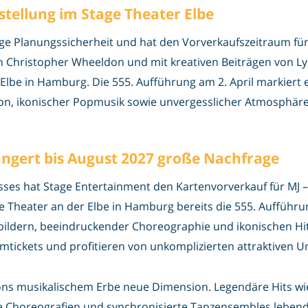
stellung im Stage Theater Elbe
ige Planungssicherheit und hat den Vorverkaufszeitraum für
n Christopher Wheeldon und mit kreativen Beiträgen von Ly
lbe in Hamburg. Die 555. Aufführung am 2. April markiert 
on, ikonischer Popmusik sowie unvergesslicher Atmosphäre 
ängert bis August 2027 große Nachfrage
sses hat Stage Entertainment den Kartenvorverkauf für MJ –
age Theater an der Elbe in Hamburg bereits die 555. Auffüh
bildern, beeindruckender Choreographie und ikonischen Hit
umtickets und profitieren von unkomplizierten attraktiven
sons musikalischem Erbe neue Dimension. Legendäre Hits wi
Choreografien und synchronisierte Tanzensembles lebendig.