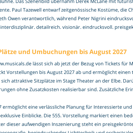
er Bühne. Das Szenenbild übernahm Derek McLane mit futuris
te. Paul Tazewell entwarf zeitgenössische Kostüme, die Cho
th Owen verantwortlich, während Peter Nigrini eindrucksvoll
nterdisziplinär. detailreich. visionär. eindrucksvoll. preisge
 Plätze und Umbuchungen bis August 2027
.musicals.de lässt sich ab jetzt der Bezug von Tickets für 
ckt Vorstellungen bis August 2027 ab und ermöglicht einen
t sich attraktive Sitzplätze im Stage Theater an der Elbe. Da
gen ohne Zusatzkosten realisierbar sind. Zusätzliche Eri
ermöglicht eine verlässliche Planung für Interessierte und s
klusive Einblicke. Die 555. Vorstellung markiert einen bed
r dieser aufwendigen Inszenierung steht ein preisgekrönte
oreografie, beeindruckender Lichttechnik und orchestraler