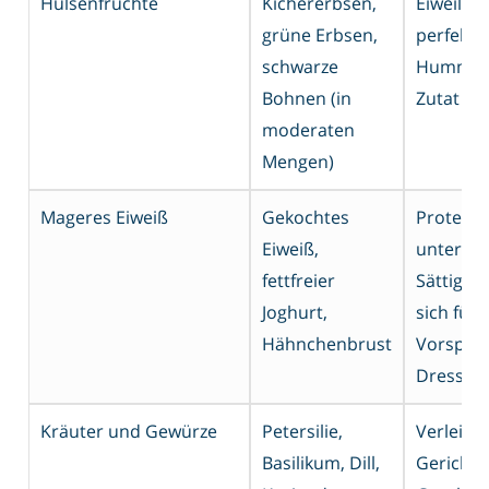
Hülsenfrüchte
Kichererbsen,
Eiweißrei
grüne Erbsen,
perfekt f
schwarze
Hummus 
Bohnen (in
Zutat in 
moderaten
Mengen)
Mageres Eiweiß
Gekochtes
Proteinr
Eiweiß,
unterstü
fettfreier
Sättigun
Joghurt,
sich für 
Hähnchenbrust
Vorspeis
Dressing
Kräuter und Gewürze
Petersilie,
Verleihe
Basilikum, Dill,
Gericht 