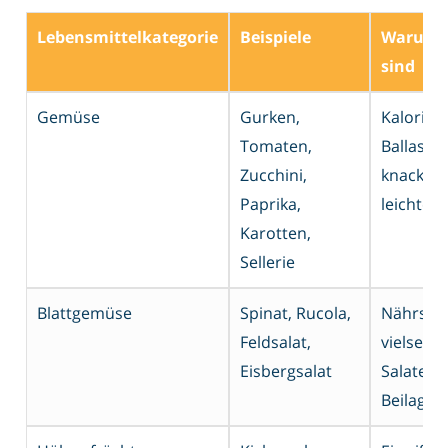
Lebensmittelkategorie
Beispiele
Warum s
sind
Gemüse
Gurken,
Kalorien
Tomaten,
Ballastst
Zucchini,
knackige
Paprika,
leichte 
Karotten,
Sellerie
Blattgemüse
Spinat, Rucola,
Nährstof
Feldsalat,
vielseiti
Eisbergsalat
Salaten 
Beilage