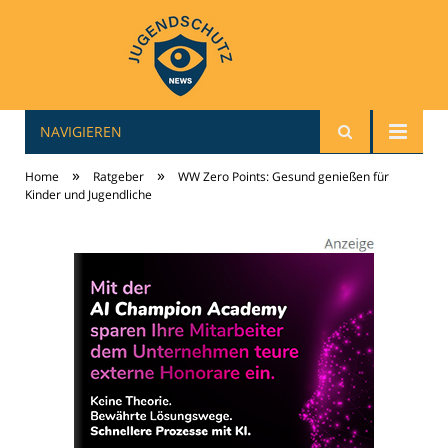
NAVIGIEREN
jugendschutz-news.de
»
»
Home
Ratgeber
WW Zero Points: Gesund genießen für
Kinder und Jugendliche