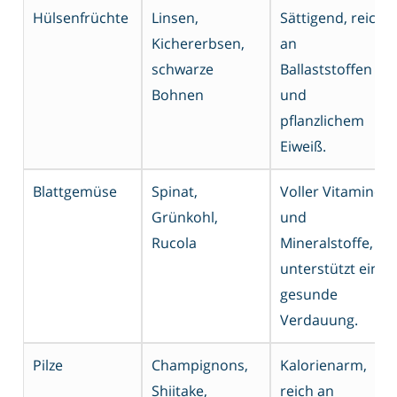
Hülsenfrüchte
Linsen,
Sättigend, reich
Kichererbsen,
an
schwarze
Ballaststoffen
Bohnen
und
pflanzlichem
Eiweiß.
Blattgemüse
Spinat,
Voller Vitamine
Grünkohl,
und
Rucola
Mineralstoffe,
unterstützt eine
gesunde
Verdauung.
Pilze
Champignons,
Kalorienarm,
Shiitake,
reich an