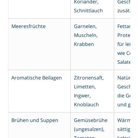
Koriander,
Geschma
Schnittlauch
zusätzli
Meeresfrüchte
Garnelen,
Fettarm,
Muscheln,
Proteine
Krabben
für leic
wie Cock
Salate
Aromatische Beilagen
Zitronensaft,
Natürlic
Limetten,
Geschma
Ingwer,
die Geri
Knoblauch
und gesu
Brühen und Suppen
Gemüsebrühe
Wärmen
(ungesalzen),
sättigend