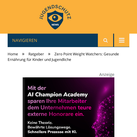
NAVIGIEREN
jugendschutz-news.de
»
»
Home
Ratgeber
Zero Point Weight Watchers: Gesunde
Ernährung für Kinder und Jugendliche