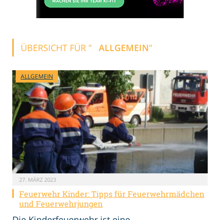
ÜBERSICHT FÜR "
ALLGEMEIN
"
ALLGEMEIN
27. MÄRZ 2023
Feuerwehr Kinder: Tipps für Feuerwehrmädchen
und Feuerwehrjungen
Die Kinderfeuerwehr ist eine